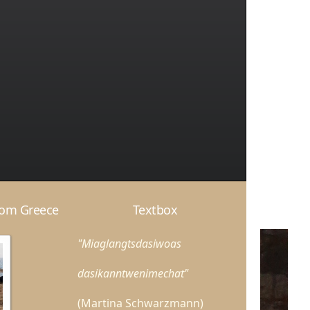
rom Greece
Textbox
"Miaglangtsdasiwoas
dasikanntwenimechat"
(Martina Schwarzmann)