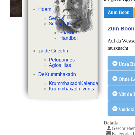
Hoam
Zum Boon
Servus
Schboadt
Zum Boon
Fuasboi
Handboi
Auf da Westse
rausxuacht
zu de Griechn
Peloponnes
Unsa Br
Agios Ilias
DeKrummhaxadn
Ohne Le
ein Text...
KrummhaxadnKalenda
Krummhaxadn Ivents
Mit da 
Dein Text...
Voidoki
Dein Text...
Details
Dein Text...
Geschriebe
Kategorie: