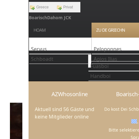
Greece
Privat
BoarischDahom JCK
HOAM
ZU DE GRIECHN
Servus
Peloponnes
Schboadt
Agios Ilias
Fuasboi
Handboi
AZWhosonline
Boarisch-
Aktuell sind 56 Gäste und
Do kost Dei Sch
keine Mitglieder online
Bitte selektier
Spr