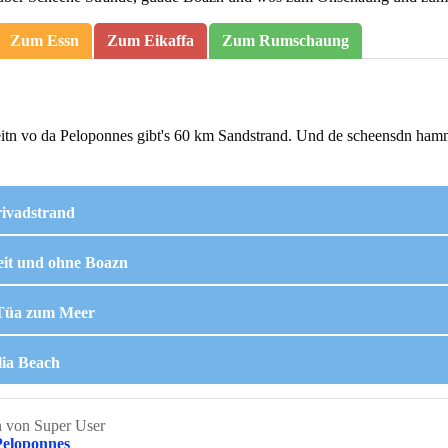
Zum Essn
Zum Eikaffa
Zum Rumschaung
itn vo da Peloponnes gibt's 60 km Sandstrand. Und de scheensdn ha
ivadstrand
it und ohne Boazn
Tüa zum Meer
lia Beach
n von
Super User
Peloponnes