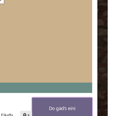
Do gäd's eini
 Eikaffa