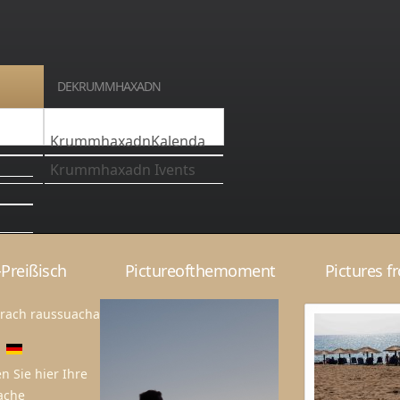
DEKRUMMHAXADN
KrummhaxadnKalenda
Krummhaxadn Ivents
Preißisch
Pictureofthemoment
Pictures f
brach raussuacha
en Sie hier Ihre
ache