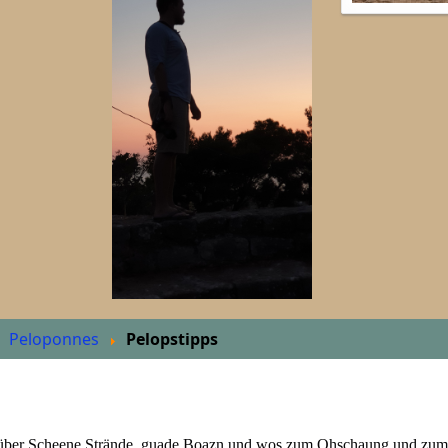
Peloponnes
Pelopstipps
 über Scheene Strände, guade Boazn und wos zum Ohschaung und zum