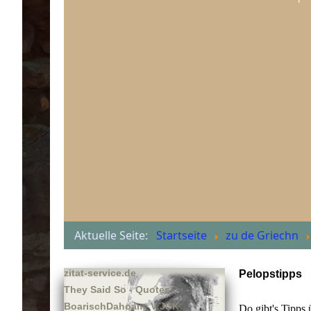
Aktuelle Seite:
Startseite
zu de Griechn
zitat-service.de
Pelopstipps
They Said So - Quotes
BoarischDahoam_V JCK
Do gibt's Tipps