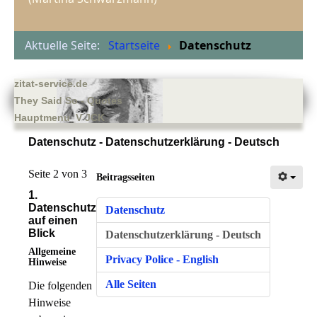
Aktuelle Seite:
Startseite
Datenschutz
zitat-service.de
They Said So - Quotes
Hauptmenu_V JCK
Datenschutz - Datenschutzerklärung - Deutsch
Seite 2 von 3
Beitragsseiten
1.
Datenschutz
Datenschutz
auf einen
Blick
Datenschutzerklärung - Deutsch
Allgemeine
Privacy Police - English
Hinweise
Alle Seiten
Die folgenden
Hinweise