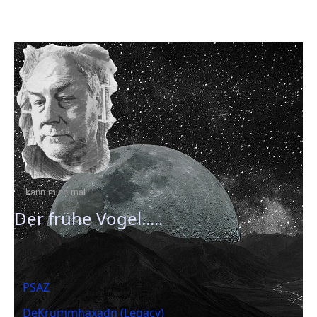
....kann mich mal
Der frühe Vogel.....
PSAZ
DeKrummhaxadn (Legacy)