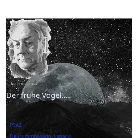
....kann mich mal
Der frühe Vogel.....
PSAZ
DeKrummhaxadn (Legacy)